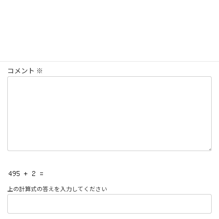
コメントを残す
メールアドレスが公開されることはありません。
※
が付いている
欄は必須項目です
コメント
※
上の計算式の答えを入力してください